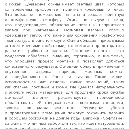
с кожей.
Древесина осины имеет светлый цвет, который
со временем приобретает приятный кремовый оттенок.
Это добавляет помещению теплоты и создаёт приятную
и комфортную атмосферу.
Осина не выделяет смол,
что предотвращает образование пятен и неприятного
запаха при нагревании.
Осиновая вагонка хорошо
удерживает тепло, что важно для сохранения комфортной
температуры в бане или сауне.
Осина обладает природными
антисептическими свойствами, что помогает предотвратить
развитие грибков и плесени.
Осиновая вагонка легко
поддается обработке: пилению, строганию, и шлифовке,
что упрощает процесс монтажа и позволяет добиться
качественного результата.
Основная область применения –
внутренняя отделка парилок, моечных комнат
и предбанников в банях и саунах.
Также может
использоваться для отделки жилых помещений, таких
как спальни, гостиные и кухни, где ценится натуральность
и экологичность материалов.
Для продления срока службы
осиновой вагонки рекомендуется периодически
обрабатывать её специальными защитными составами,
такими как масла или воск.
Регулярная уборка
и проветривание помещения помогут сохранить вагонку
в хорошем состоянии на долгие годы.
Вагонка «Софтлайн»
из осины – отличный выбор для тех, кто ищет натуральный,
долговечный и безопасный материал для отделки своих