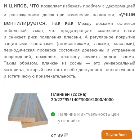
и шипов, что
позволяет избежать проблем с деформацией
учше
и расхождением досок при изменении влажности, л
вентилируется, так как м
ежду досками остается
небольшой зазор, что предотвращает скопление влаги
и снижает риск появления плесени. А р
егулярное покрытие
защитными составами (антисептиками, лаками, маслами),
п
ериодическая проверка состояния древесины и устранение
повреждений, позволяет планкену служить долгое время.
Таким образом, планкен из сосны — это универсальный
материал, который сочетает в себе доступность, долговечность
и эстетическую привлекательность.
Планкен (сосна)
20/22*95/140*3000/2000/4000
Наличие и актуальность цен
уточняйте.
Подробнее
от 39