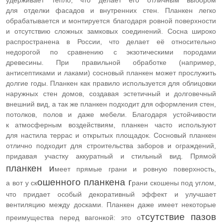
удерживает тепло, что делает его отличным выбором
для отделки фасадов и внутренних стен.
Планкен легко
обрабатывается и монтируется благодаря ровной поверхности
и отсутствию сложных замковых соединений.
Сосна широко
распространена в России, что делает её относительно
недорогой по сравнению с экзотическими породами
древесины.
При правильной обработке (например,
антисептиками и лаками) сосновый планкен может прослужить
долгие годы. Планкен как правило и
спользуется для облицовки
наружных стен домов, создавая эстетичный и долговечный
внешний вид, а так же планкен п
одходит для оформления стен,
потолков, полов и даже мебели.
Благодаря устойчивости
к атмосферным воздействиям, планкен часто используют
для настила террас и открытых площадок. С
основый планкен
отлично подходит для строительства заборов и ограждений,
придавая участку аккуратный и стильный вид. Прямой
планкен и
меет прямые грани и ровную поверхность,
ошенного планкена г
а вот у ск
рани скошены под углом,
что придает особый декоративный эффект и улучшает
вентиляцию между досками. Планкен даже имеет некоторые
тсутствие пазов
преимущества
перед вагонкой: это о