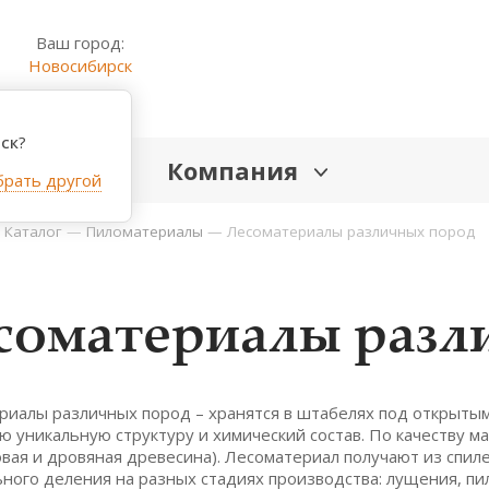
Ваш город:
Новосибирск
ск
?
Компания
рать другой
—
Каталог
—
Пиломатериалы
—
Лесоматериалы различных пород
соматериалы разл
риалы различных пород
– хранятся в штабелях под открыты
 уникальную структуру и химический состав. По качеству мат
ловая и дровяная древесина). Лесоматериал получают из сп
ного деления на разных стадиях производства: лущения, пил