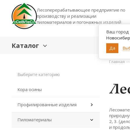
Лесоперерабатывающее предприятие по
производству и реализации
пиломатериалов и погонажных изделий
Ваш город
Новосибир
Каталог
Да
Выб
Главная
Выберите категорию
Ле
Кора осины
Профилированные изделия
Лесомате
природную
Пиломатериалы
2, 3. (де
и продоль