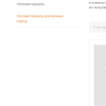
и измель
Пиломатериалы
их популя
Лесоматериалы различных
пород
Сортир