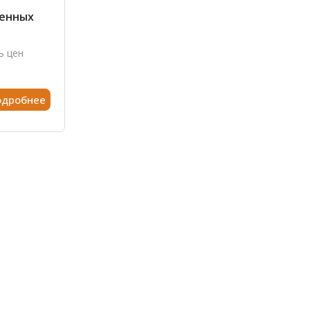
венных
ь цен
одробнее