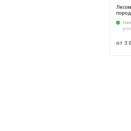
Лесом
пород
Нал
уто
от 3 