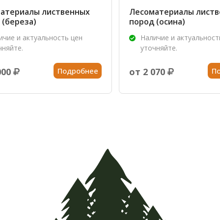
атериалы лиственных
Лесоматериалы лист
 (береза)
пород (осина)
ичие и актуальность цен
Наличие и актуальност
чняйте.
уточняйте.
000
Подробнее
от 2 070
П